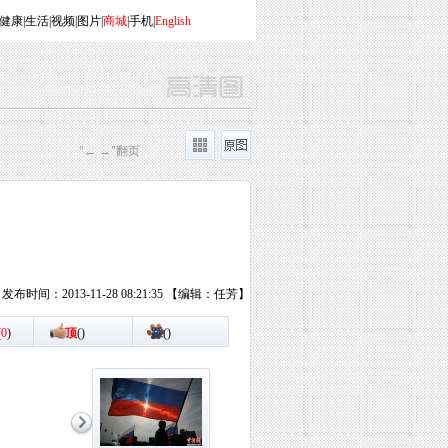
健康
|
生活
|
视频
|
图片
|
商城
|
手机
|
English
"← →"翻页
发布时间：2013-11-28 08:21:35 【编辑：任芳】
(
0
)
顶
(
)
踩
(
)