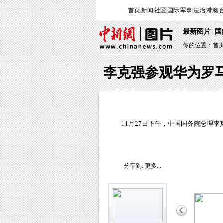
首页
|
新闻
|
社区
|
国际
|
军事
|
法治
|
港澳
|
最新图片
国
|
你的位置：
首
李克强参观华为罗
11月27日下午，中国国务院总理李
分享到:
更多...