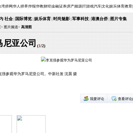
台湾
|
侨网
|
华人
|
侨界
|
华报
|
华教
|
财经
|
金融
|
证券
|
房产
|
能源
|
IT
|
游戏
|
汽车
|
文化
|
娱乐
|
体育
|
教育
|
内
社会
国际博览
娱乐体育
时尚魅影
军事科技
港澳台侨
图片专集
·
|
|
|
|
|
|
页
>
图片频道>
高清图
马尼亚公司
(
1
/
2
)
克强参观华为罗马尼亚公司。中新社发 沈晨 摄
我要评论
查看评论