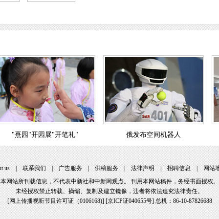
"熹园"开园展"开笔礼"
俄发布空间机器人
t us
|
联系我们
|
广告服务
|
供稿服务
|
法律声明
|
招聘信息
|
网站
本网站所刊载信息，不代表中新社和中新网观点。 刊用本网站稿件，务经书面授权。
未经授权禁止转载、摘编、复制及建立镜像，违者将依法追究法律责任。
[
网上传播视听节目许可证（0106168)
] [
京ICP证040655号
] 总机：86-10-87826688