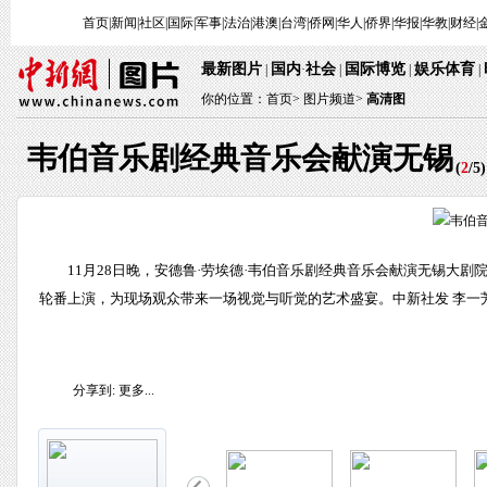
首页
|
新闻
|
社区
|
国际
|
军事
|
法治
|
港澳
|
台湾
|
侨网
|
华人
|
侨界
|
华报
|
华教
|
财经
|
最新图片
国内
社会
国际博览
娱乐体育
|
·
|
|
|
你的位置：
首页
>
图片频道>
高清图
韦伯音乐剧经典音乐会献演无锡
(
2
/
5
)
11月28日晚，安德鲁·劳埃德·韦伯音乐剧经典音乐会献演无锡大
轮番上演，为现场观众带来一场视觉与听觉的艺术盛宴。中新社发 李一芳
分享到:
更多...