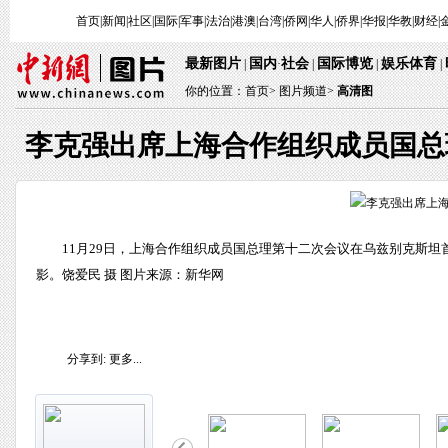
首页
|
新闻
|
社区
|
国际
|
军事
|
法治
|
港澳
|
台湾
|
侨网
|
华人
|
侨界
|
华报
|
华教
|
财经
|
最新图片
国内
社会
国际博览
娱乐体育
|
·
|
|
|
你的位置：
首页
>
图片频道>
高清图
李克强出席上海合作组织成员国总
11月29日，上海合作组织成员国总理第十二次会议在乌兹别克斯
影。饶爱民 摄 图片来源：新华网
分享到:
更多...