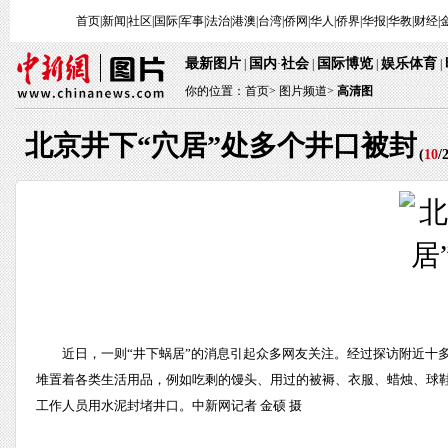
首页
|
新闻
|
社区
|
国际
|
军事
|
法治
|
港澳
|
台湾
|
侨网
|
华人
|
侨界
|
华报
|
华教
|
财经
|
最新图片
国内
社会
国际博览
娱乐体育
|
·
|
|
|
你的位置：
首页
>
图片频道>
高清图
北京井下“穴居”处多个井口被封
(
10
/
近日，一则“井下蜗居”的消息引起众多网友关注。经过探访附近十
堆置着各类生活用品，例如吃剩的馒头、用过的被褥、衣服、蜡烛、球鞋
工作人员用水泥封堵井口。中新网记者 金硕 摄