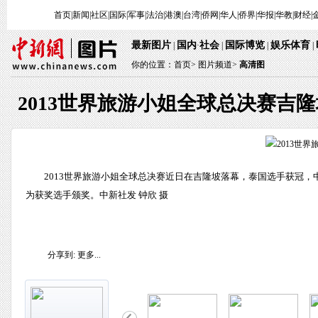
首页
|
新闻
|
社区
|
国际
|
军事
|
法治
|
港澳
|
台湾
|
侨网
|
华人
|
侨界
|
华报
|
华教
|
财经
|
最新图片
国内
社会
国际博览
娱乐体育
|
·
|
|
|
你的位置：
首页
>
图片频道>
高清图
2013世界旅游小姐全球总决赛吉
2013世界旅游小姐全球总决赛近日在吉隆坡落幕，泰国选手获冠
为获奖选手颁奖。中新社发 钟欣 摄
分享到:
更多...