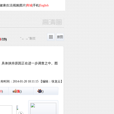
健康
|
生活
|
视频
|
图片
|
商城
|
手机
|
English
"← →"翻页
3
/
19
)
，具体挟持原因正在进一步调查之中。图
布时间：2014-01-20 18:11:15 【编辑：张龙云】
(
0
)
顶
(
)
踩
(
)