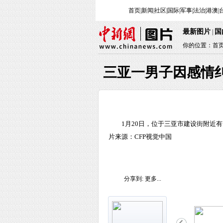
首页
|
新闻
|
社区
|
国际
|
军事
|
法治
|
港澳
|
最新图片
国
|
你的位置：
首
三亚一男子因感情
1月20日，位于三亚市建设街附近
片来源：CFP视觉中国
分享到:
更多...