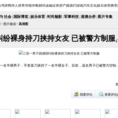
台湾
|
侨网
|
华人
|
侨界
|
华报
|
华教
|
财经
|
金融
|
证券
|
房产
|
能源
|
IT
|
游戏
|
汽车
|
文化
|
娱乐
|
体育
|
教育
|
内
社会
国际博览
娱乐体育
时尚魅影
军事科技
港澳台侨
图片专集
·
|
|
|
|
|
|
页
>
图片频道>
高清图
纠纷裸身持刀挟持女友 已被警方制服
(
有一名半裸男子，手拿菜刀挟持了一名半裸女子。目前，该名男子已被警方控制
发
我要评论
查看评论