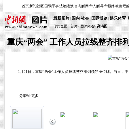
首页
|
新闻
|
社区
|
国际
|
军事
|
法治
|
港澳
|
台湾
|
侨网
|
华人
|
侨界
|
华报
|
华教
|
财经
|
最新图片
国内
社会
国际博览
娱乐体育
|
·
|
|
|
你的位置：
首页
>
图片频道>
高清图
重庆“两会” 工作人员拉线整齐排
1月21日，重庆“两会”工作人员拉线整齐排列领导座位牌。当日，
分享到:
更多...