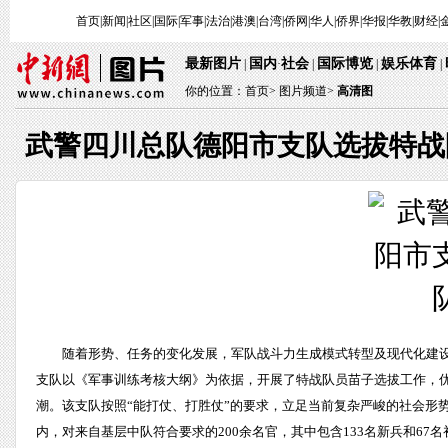
首页
|
新闻
|
社区
|
国际
|
军事
|
法治
|
港澳
|
台湾
|
侨网
|
华人
|
侨界
|
华报
|
华教
|
财经
|
最新图片
国内
社会
国际博览
娱乐体育
|
·
|
|
|
你的位置：
首页
>
图片频道>
高清图
武警四川总队德阳市支队选拔特战
随着形势、任务的变化发展，军队战斗力生成模式转型及现代化建
支队以《军事训练考核大纲》为依据，开展了特战队员苗子选拔工作，
潮。该支队按照“能打仗、打胜仗”的要求，立足当前复杂严峻的社会形
内，对来自基层中队符合要求的200余名官，其中包含133名新兵和6