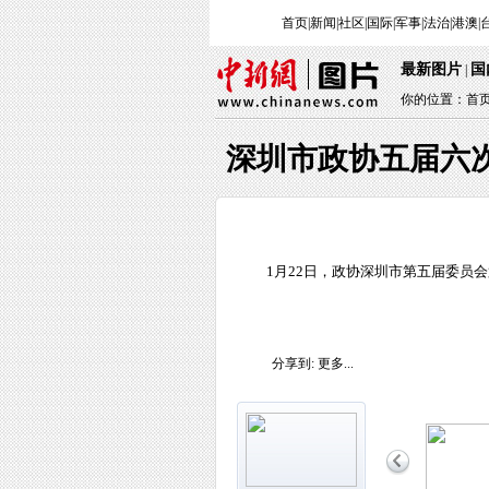
首页
|
新闻
|
社区
|
国际
|
军事
|
法治
|
港澳
|
最新图片
国
|
你的位置：
首
深圳市政协五届六
1月22日，政协深圳市第五届委员
分享到:
更多...