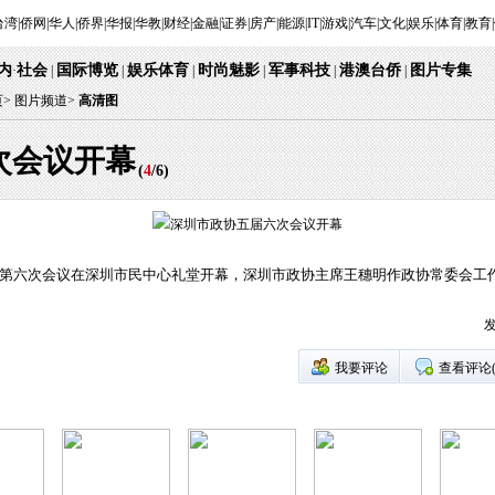
台湾
|
侨网
|
华人
|
侨界
|
华报
|
华教
|
财经
|
金融
|
证券
|
房产
|
能源
|
IT
|
游戏
|
汽车
|
文化
|
娱乐
|
体育
|
教育
|
内
社会
国际博览
娱乐体育
时尚魅影
军事科技
港澳台侨
图片专集
·
|
|
|
|
|
|
页
>
图片频道>
高清图
次会议开幕
(
4
/
6
)
会第六次会议在深圳市民中心礼堂开幕，深圳市政协主席王穗明作政协常委会工作
发
我要评论
查看评论