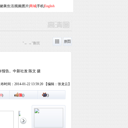
健康
|
生活
|
视频
|
图片
|
商城
|
手机
|
English
"← →"翻页
报告。中新社发 陈文 摄
布时间：2014-01-22 13:59:20 【编辑：张龙云】
(
0
)
顶
(
)
踩
(
)