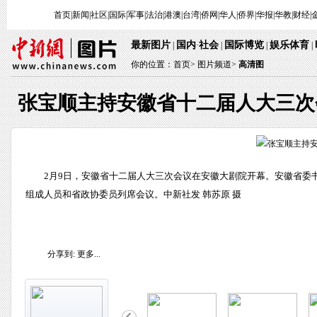
首页
|
新闻
|
社区
|
国际
|
军事
|
法治
|
港澳
|
台湾
|
侨网
|
华人
|
侨界
|
华报
|
华教
|
财经
|
最新图片
国内
社会
国际博览
娱乐体育
|
·
|
|
|
你的位置：
首页
>
图片频道>
高清图
张宝顺主持安徽省十二届人大三次
2月9日，安徽省十二届人大三次会议在安徽大剧院开幕。安徽省委
组成人员和省政协委员列席会议。中新社发 韩苏原 摄
分享到:
更多...