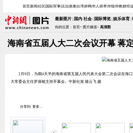
首页
|
新闻
|
社区
|
国际
|
军事
|
法治
|
港澳
|
台湾
|
侨网
|
华人
|
侨界
|
华报
|
华教
|
财经
|
最新图片
国内
社会
国际博览
娱乐体育
|
·
|
|
|
你的位置：
首页
>
图片频道>
高清图
海南省五届人大二次会议开幕 蒋
2月9日，为期4天半的海南省第五届人民代表大会第二次会议在海口
大常委会主任罗保铭主持开幕会。中新社发 骆云飞 摄
分享到:
更多...