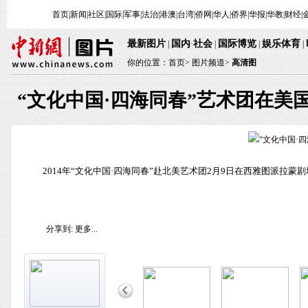
首页
|
新闻
|
社区
|
国际
|
军事
|
法治
|
港澳
|
台湾
|
侨网
|
华人
|
侨界
|
华报
|
华教
|
财经
|
最新图片
国内
社会
国际博览
娱乐体育
|
·
|
|
|
你的位置：
首页
>
图片频道>
高清图
“文化中国·四海同春”艺术团在美
2014年“文化中国·四海同春”赴北美艺术团2月9日在西雅图派拉
分享到:
更多...