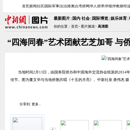
首页
|
新闻
|
社区
|
国际
|
军事
|
法治
|
港澳
|
台湾
|
侨网
|
华人
|
侨界
|
华报
|
华教
|
财经
|
最新图片
国内
社会
国际博览
娱乐体育
|
·
|
|
|
你的位置：
首页
>
图片频道>
高清图
“四海同春”艺术团献艺芝加哥 与
当地时间2月13日，由国务院侨办和中国海外交流协会组派的201
佳节。图为董文华与当地侨胞共唱《十五的月亮》。中新社发 唐伟杰 摄
分享到:
更多...