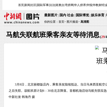
首页
|
新闻
|
社区
|
国际
|
军事
|
法治
|
港澳
|
台湾
|
侨网
|
华人
|
侨界
|
华报
|
华教
|
财经
|
最新图片
国内
社会
国际博览
娱乐体育
|
·
|
|
|
你的位置：
首页
>
图片频道>
高清图
马航失联航班乘客亲友等待消息
(
29
/
3月8日，北京丽都饭店内，乘客亲友陆续抵达。当日马来西亚航空
之后失联。该航班原计划6：30在北京降落。首都机场启动马航失联应
中新社发 韩海丹 摄