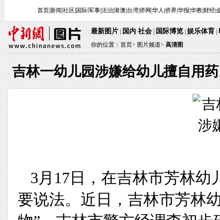
首页
|
新闻
|
社区
|
国际
|
军事
|
法治
|
港澳
|
台湾
|
侨网
|
华人
|
侨界
|
华报
|
华教
|
财经
|
最新图片
国内
社会
国际博览
娱乐体育
|
·
|
|
|
你的位置：
首页
>
图片频道>
高清图
吉林一幼儿园涉嫌给幼儿擅自用药
3月17日，在吉林市芳林
要说法。近日，吉林市芳林幼