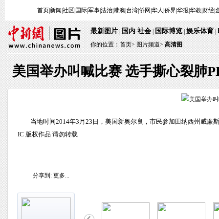
首页
|
新闻
|
社区
|
国际
|
军事
|
法治
|
港澳
|
台湾
|
侨网
|
华人
|
侨界
|
华报
|
华教
|
财经
|
最新图片
国内
社会
国际博览
娱乐体育
|
·
|
|
|
你的位置：
首页
>
图片频道>
高清图
美国举办叫喊比赛 选手撕心裂肺P
当地时间2014年3月23日，美国新奥尔良，市民参加田纳西州威
IC 版权作品 请勿转载
分享到:
更多...