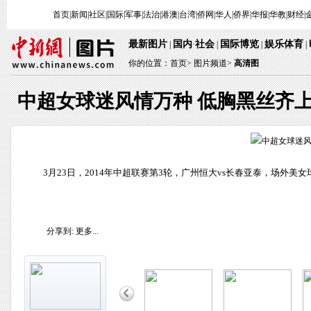
首页
|
新闻
|
社区
|
国际
|
军事
|
法治
|
港澳
|
台湾
|
侨网
|
华人
|
侨界
|
华报
|
华教
|
财经
|
最新图片
国内
社会
国际博览
娱乐体育
|
·
|
|
|
你的位置：
首页
>
图片频道>
高清图
中超女球迷风情万种 低胸黑丝齐
3月23日，2014年中超联赛第3轮，广州恒大vs长春亚泰，场外美女
分享到:
更多...