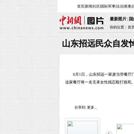
首页
|
新闻
|
社区
|
国际
|
军事
|
法治
|
港澳
|
最新图片
国
|
你的位置：
首
山东招远民众自发悼念
6月1日，山东招远一家麦当劳餐厅
这家餐厅将一名无辜女性残忍殴打致死。
分享到:
更多...