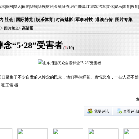
台湾
|
侨网
|
华人
|
侨界
|
华报
|
华教
|
财经
|
金融
|
证券
|
房产
|
能源
|
IT
|
游戏
|
汽车
|
文化
|
娱乐
|
体育
|
教育
|
内
社会
国际博览
娱乐体育
时尚魅影
军事科技
港澳台侨
图片专集
·
|
|
|
|
|
|
页
>
图片频道>
高清图
“5·28”受害者
(
1
/
10
)
门口聚集了不少自发前来悼念的民众，他们手持鲜花、表情悲哀，一些人还不禁痛哭
张玉雷 摄
发
我要评论
查看评论