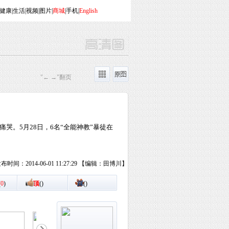
健康
|
生活
|
视频
|
图片
|
商城
|
手机
|
English
"← →"翻页
。5月28日，6名“全能神教”暴徒在
布时间：2014-06-01 11:27:29 【编辑：田博川】
(
0
)
顶
(
)
踩
(
)