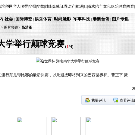
台湾
|
侨网
|
华人
|
侨界
|
华报
|
华教
|
财经
|
金融
|
证券
|
房产
|
能源
|
IT
|
游戏
|
汽车
|
文化
|
娱乐
|
体育
|
教育
|
内
社会
国际博览
娱乐体育
时尚魅影
军事科技
港澳台侨
图片专集
·
|
|
|
|
|
|
页
>
图片频道>
高清图
大学举行颠球竞赛
(
1
/
4
)
在进行颠足球比赛的最后决赛，以此迎接即将到来的巴西世界杯。曹正平 摄
发
我要评论
查看评论