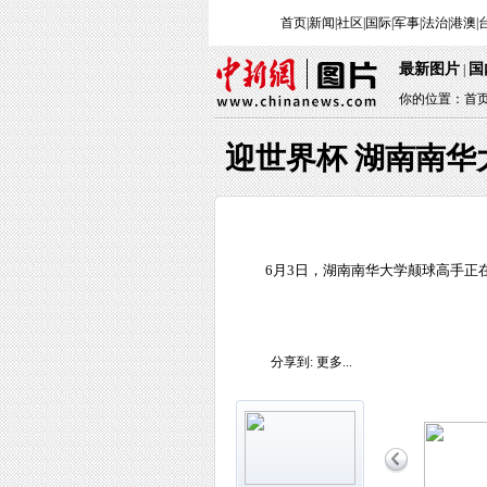
首页
|
新闻
|
社区
|
国际
|
军事
|
法治
|
港澳
|
最新图片
国
|
你的位置：
首
迎世界杯 湖南南华
6月3日，湖南南华大学颠球高手正
分享到:
更多...