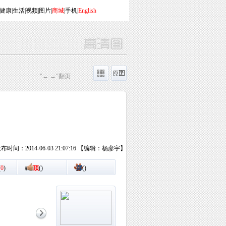
健康
|
生活
|
视频
|
图片
|
商城
|
手机
|
English
"← →"翻页
布时间：2014-06-03 21:07:16 【编辑：杨彦宇】
(
0
)
顶
(
)
踩
(
)