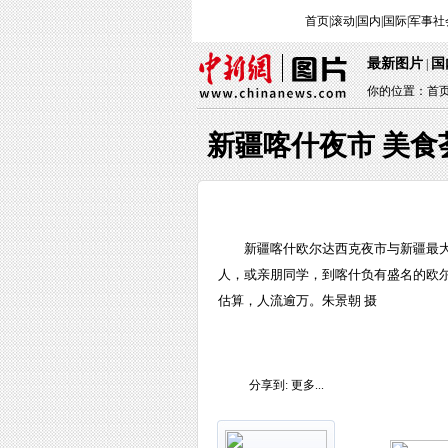
首页
|
滚动
|
国内
|
国际
|
军事
社
最新图片
国
|
你的位置：
首
新疆喀什夜市 美食
新疆喀什欧尔达西克夜市与新疆最大
人，或亲朋同学，到喀什负有盛名的欧尔
估算，人流逾万。朱景朝 摄
分享到:
更多...