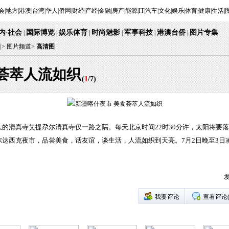
会
|
地方
|
港澳
|
台湾
|
华人
|
侨网
|
财经
|
产经
|
金融
|
房产
|
能源
|
IT
|
汽车
|
文化
|
娱乐
|
体育
|
健康
|
生活
|
内
社会
国际博览
娱乐体育
时尚魅影
军事科技
港澳台侨
图片专集
·
|
|
|
|
|
|
页
>
图片频道>
高清图
荟萃人流如织
(
1
/
7
)
的清真寺艾提尕尔清真寺仅一路之隔。每天北京时间22时30分许，太阳将要
达西克夜市，品尝美食，话友谊，谈生活，人流如织到天亮。7月2日晚至3日
发
我要评论
查看评论