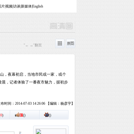
图片
|
视频
|
访谈
|
新媒体
|
English
"← →"翻页
落山，夜幕初启，当地市民或一家，或个
凌晨，记者体验了一番夜市魅力，据初步
布时间：2014-07-03 14:26:06 【编辑：杨彦宇】
(
0
)
顶
(
)
踩
(
)