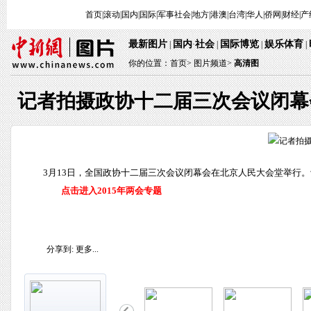
首页
|
滚动
|
国内
|
国际
|
军事
社会
|
地方
|
港澳
|
台湾
|
华人
|
侨网
|
财经
|
产
最新图片
国内
社会
国际博览
娱乐体育
|
·
|
|
|
你的位置：
首页
>
图片频道>
高清图
记者拍摄政协十二届三次会议闭幕
3月13日，全国政协十二届三次会议闭幕会在北京人民大会堂举行。
点击进入2015年两会专题
分享到:
更多...