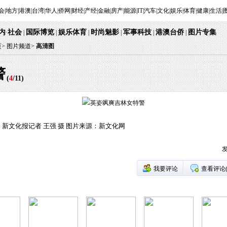
会
|
地方
|
港澳
|
台湾
|
华人
|
侨网
|
财经
|
产经
|
金融
|
房产
|
能源
|
IT
|
汽车
|
文化
|
娱乐
|
体育
|
健康
|
生活
|
内
社会
国际博览
娱乐体育
时尚魅影
军事科技
港澳台侨
图片专集
·
|
|
|
|
|
|
页
>
图片频道>
高清图
警
(
4
/
11
)
新文化报记者 王强 摄 图片来源：新文化网
发
我要评论
查看评论