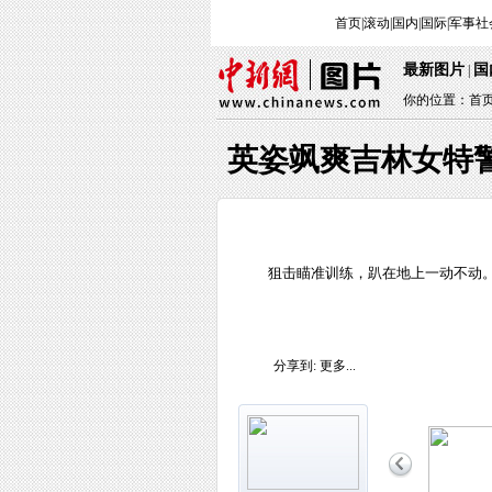
首页
|
滚动
|
国内
|
国际
|
军事
社
最新图片
国
|
你的位置：
首
英姿飒爽吉林女特
狙击瞄准训练，趴在地上一动不动。
分享到:
更多...