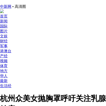
中新网
• 高清图
首页
新闻
国际
图片
文娱
财经
军事
港澳台
产经
视频
体育
地方
华人
最新
生活经
杭州众美女抛胸罩呼吁关注乳腺