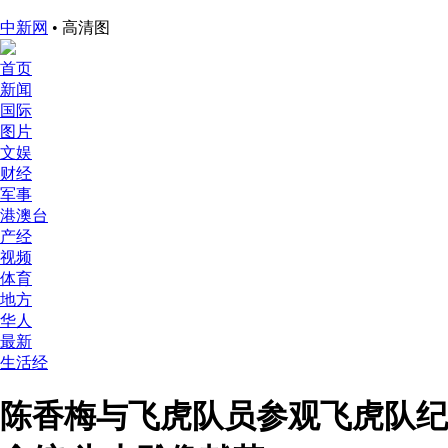
中新网
• 高清图
首页
新闻
国际
图片
文娱
财经
军事
港澳台
产经
视频
体育
地方
华人
最新
生活经
陈香梅与飞虎队员参观飞虎队纪