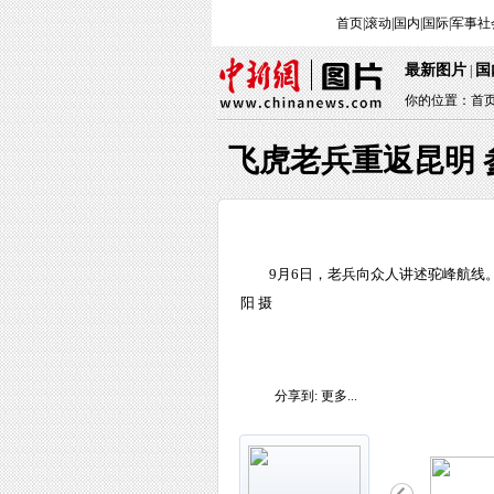
首页
|
滚动
|
国内
|
国际
|
军事
社
最新图片
国
|
你的位置：
首
飞虎老兵重返昆明 
9月6日，老兵向众人讲述驼峰航线
阳 摄
分享到:
更多...