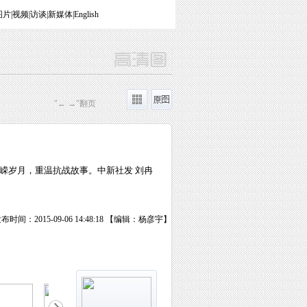
图片
|
视频
|
访谈
|
新媒体
|
English
"← →"翻页
嵘岁月，重温抗战故事。中新社发 刘冉
布时间：2015-09-06 14:48:18 【编辑：杨彦宇】