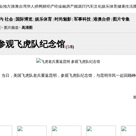
会
|
地方
|
港澳
|
台湾
|
华人
|
侨网
|
财经
|
产经
|
金融
|
房产
|
能源
|
IT
|
汽车
|
文化
|
娱乐
|
体育
|
健康
|
生活
|
内
社会
国际博览
娱乐体育
时尚魅影
军事科技
港澳台侨
图片专集
·
|
|
|
|
|
|
页
>
图片频道>
高清图
参观飞虎队纪念馆
(
5
/
8
)
。当日，美国飞虎队老兵重返昆明，参观飞虎队纪念馆，与昆明市民一起回顾峥
发