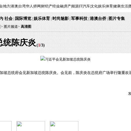
会
|
地方
|
港澳
|
台湾
|
华人
|
侨网
|
财经
|
产经
|
金融
|
房产
|
能源
|
IT
|
汽车
|
文化
|
娱乐
|
体育
|
健康
|
生活
|
内
社会
国际博览
娱乐体育
时尚魅影
军事科技
港澳台侨
图片专集
·
|
|
|
|
|
|
页
>
图片频道>
高清图
总统陈庆炎
(
1
/
3
)
新加坡总统府会见新加坡总统陈庆炎。会见前，陈庆炎在总统府广场举行隆重欢
发