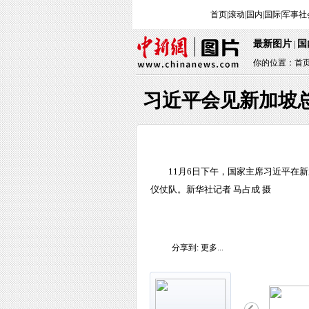
首页
|
滚动
|
国内
|
国际
|
军事
社
最新图片
国
|
你的位置：
首
习近平会见新加坡
11月6日下午，国家主席习近平在
仪仗队。新华社记者 马占成 摄
分享到:
更多...