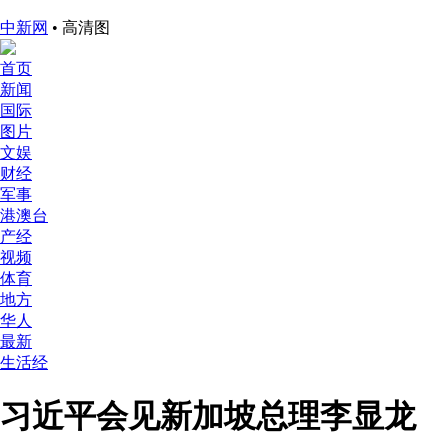
中新网
• 高清图
首页
新闻
国际
图片
文娱
财经
军事
港澳台
产经
视频
体育
地方
华人
最新
生活经
习近平会见新加坡总理李显龙