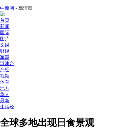
中新网
• 高清图
首页
新闻
国际
图片
文娱
财经
军事
港澳台
产经
视频
体育
地方
华人
最新
生活经
全球多地出现日食景观