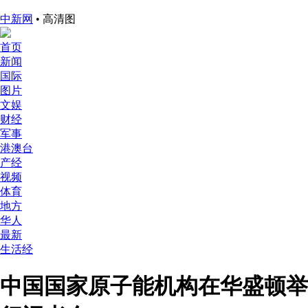
中新网
• 高清图
首页
新闻
国际
图片
文娱
财经
军事
港澳台
产经
视频
体育
地方
华人
最新
生活经
中国国家原子能机构在华盛顿举