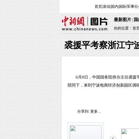
首页
|
滚动
|
国内
|
国际
|
军事
社
最新图片
国
|
你的位置：
首
裘援平考察浙江宁
6月8日，中国国务院侨办主任裘
陪同下，来到宁波电商经济创新园区调研
分享到:
更多...