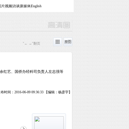
图片
|
视频
|
访谈
|
新媒体
|
English
"← →"翻页
记余红艺、国侨办经科司负责人左志强等
布时间：2016-06-09 09:36:33 【编辑：杨彦宇】