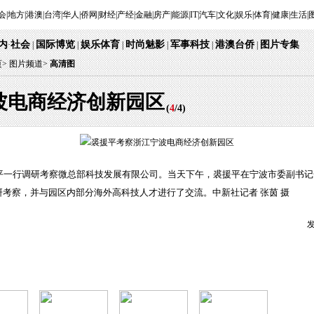
会
|
地方
|
港澳
|
台湾
|
华人
|
侨网
|
财经
|
产经
|
金融
|
房产
|
能源
|
IT
|
汽车
|
文化
|
娱乐
|
体育
|
健康
|
生活
|
内
社会
国际博览
娱乐体育
时尚魅影
军事科技
港澳台侨
图片专集
·
|
|
|
|
|
|
页
>
图片频道>
高清图
波电商经济创新园区
(
4
/
4
)
援平一行调研考察微总部科技发展有限公司。当天下午，裘援平在宁波市委副书
考察，并与园区内部分海外高科技人才进行了交流。中新社记者 张茵 摄
发