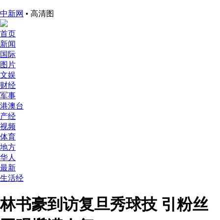
中新网
• 高清图
首页
新闻
国际
图片
文娱
财经
军事
港澳台
产经
视频
体育
地方
华人
最新
生活经
林书豪到访复旦秀球技 引粉丝