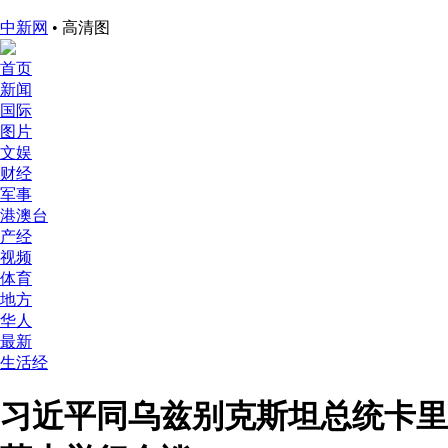
中新网
• 高清图
首页
新闻
国际
图片
文娱
财经
军事
港澳台
产经
视频
体育
地方
华人
最新
生活经
习近平同乌兹别克斯坦总统卡里