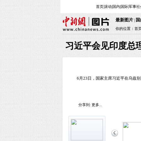
首页
|
滚动
|
国内
|
国际
|
军事
社
最新图片
国
|
你的位置：
首
习近平会见印度总
6月23日，国家主席习近平在乌兹
分享到:
更多...