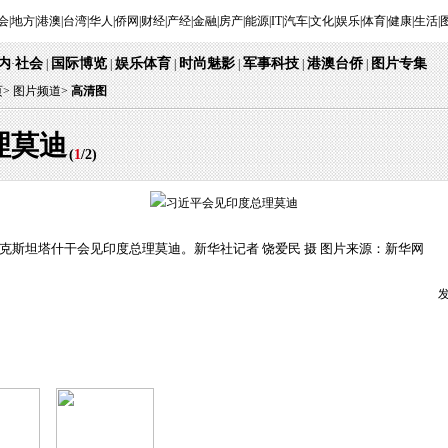
会
|
地方
|
港澳
|
台湾
|
华人
|
侨网
|
财经
|
产经
|
金融
|
房产
|
能源
|
IT
|
汽车
|
文化
|
娱乐
|
体育
|
健康
|
生活
|
内
社会
国际博览
娱乐体育
时尚魅影
军事科技
港澳台侨
图片专集
·
|
|
|
|
|
|
页
>
图片频道>
高清图
理莫迪
(
1
/
2
)
别克斯坦塔什干会见印度总理莫迪。新华社记者 饶爱民 摄 图片来源：新华网
发