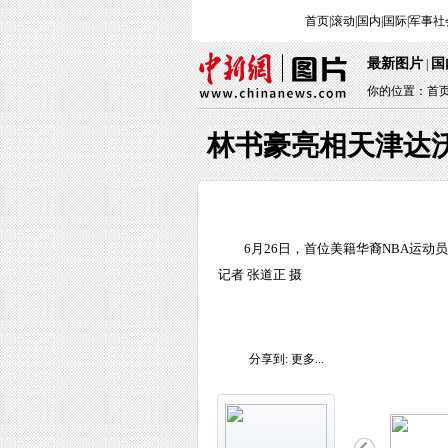
首页
|
滚动
|
国内
|
国际
|
军事
社
最新图片
国
|
你的位置：
首
林书豪亮相天津达
6月26日，首位美籍华裔NBA运
记者 张道正 摄
分享到:
更多...