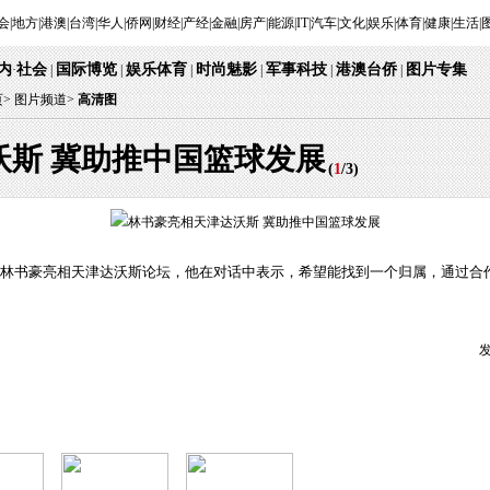
会
|
地方
|
港澳
|
台湾
|
华人
|
侨网
|
财经
|
产经
|
金融
|
房产
|
能源
|
IT
|
汽车
|
文化
|
娱乐
|
体育
|
健康
|
生活
|
内
社会
国际博览
娱乐体育
时尚魅影
军事科技
港澳台侨
图片专集
·
|
|
|
|
|
|
页
>
图片频道>
高清图
沃斯 冀助推中国篮球发展
(
1
/
3
)
动员林书豪亮相天津达沃斯论坛，他在对话中表示，希望能找到一个归属，通过
发