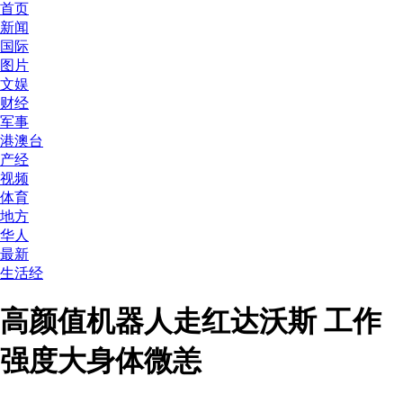
首页
新闻
国际
图片
文娱
财经
军事
港澳台
产经
视频
体育
地方
华人
最新
生活经
高颜值机器人走红达沃斯 工作
强度大身体微恙