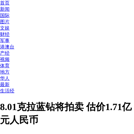
首页
新闻
国际
图片
文娱
财经
军事
港澳台
产经
视频
体育
地方
华人
最新
生活经
8.01克拉蓝钻将拍卖 估价1.71亿
元人民币