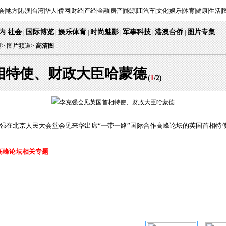
会
|
地方
|
港澳
|
台湾
|
华人
|
侨网
|
财经
|
产经
|
金融
|
房产
|
能源
|
IT
|
汽车
|
文化
|
娱乐
|
体育
|
健康
|
生活
|
内
社会
国际博览
娱乐体育
时尚魅影
军事科技
港澳台侨
图片专集
·
|
|
|
|
|
|
页
>
图片频道>
高清图
相特使、财政大臣哈蒙德
(
1
/
2
)
克强在北京人民大会堂会见来华出席“一带一路”国际合作高峰论坛的英国首相特使
高峰论坛相关专题