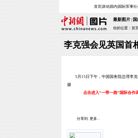
首页
|
滚动
|
国内
|
国际
|
军事
社
最新图片
国
|
你的位置：
首
李克强会见英国首
5月15日下午，中国国务院总理李
摄
点击进入“一带一路”国际合作
分享到:
更多...