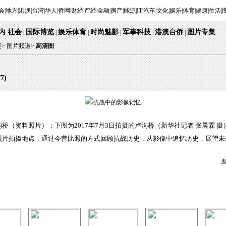
会
|
地方
|
港澳
|
台湾
|
华人
|
侨网
|
财经
|
产经
|
金融
|
房产
|
能源
|
IT
|
汽车
|
文化
|
娱乐
|
体育
|
健康
|
生活
|
内
社会
国际博览
娱乐体育
时尚魅影
军事科技
港澳台侨
图片专集
·
|
|
|
|
|
|
页
>
图片频道>
高清图
/
7
)
桥（资料照片）；下图为2017年7月3日拍摄的卢沟桥（新华社记者 张晨霖 摄
照片拍摄地点，通过今昔比照的方式回顾抗战历史，从影像中追忆历史，展望未
发