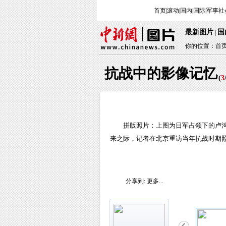
首页
|
滚动
|
国内
|
国际
|
军事
社
最新图片
国
|
你的位置：
首
抗战中的影像记忆
(
3
拼版照片：上图为日军占领下的卢沟
来之际，记者在北京重访当年抗战时期
分享到:
更多...