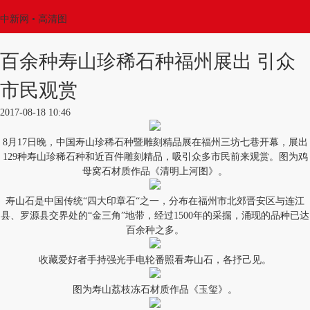
中新网
• 高清图
百余种寿山珍稀石种福州展出 引众
市民观赏
2017-08-18 10:46
8月17日晚，中国寿山珍稀石种暨雕刻精品展在福州三坊七巷开幕，展出
129种寿山珍稀石种和近百件雕刻精品，吸引众多市民前来观赏。图为鸡
母窝石材质作品《清明上河图》。
寿山石是中国传统“四大印章石“之一，分布在福州市北郊晋安区与连江
县、罗源县交界处的“金三角”地带，经过1500年的采掘，涌现的品种已达
百余种之多。
收藏爱好者手持强光手电轮番照看寿山石，各抒己见。
图为寿山荔枝冻石材质作品《玉玺》。