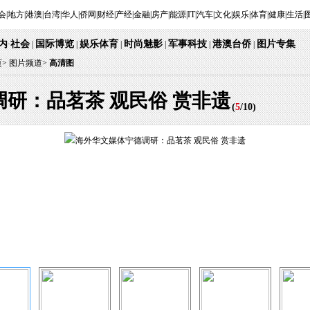
会
|
地方
|
港澳
|
台湾
|
华人
|
侨网
|
财经
|
产经
|
金融
|
房产
|
能源
|
IT
|
汽车
|
文化
|
娱乐
|
体育
|
健康
|
生活
|
内
社会
国际博览
娱乐体育
时尚魅影
军事科技
港澳台侨
图片专集
·
|
|
|
|
|
|
页
>
图片频道>
高清图
研：品茗茶 观民俗 赏非遗
(
5
/
10
)