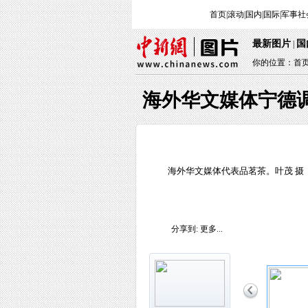
首页
|
滚动
|
国内
|
国际
|
军事
社
最新图片
国
|
你的位置：
首
海外华文媒体宁德调
海外华文媒体代表品茗茶。叶茂 摄
分享到:
更多...