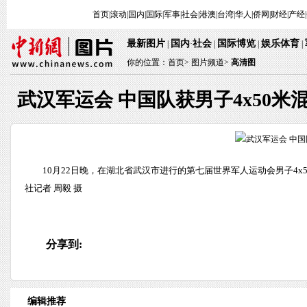
首页
|
滚动
|
国内
|
国际
|
军事
|
社会
|
港澳
|
台湾
|
华人
|
侨网
|
财经
|
产经
|
最新图片
国内
社会
国际博览
娱乐体育
|
·
|
|
|
你的位置：
首页
>
图片频道>
高清图
武汉军运会 中国队获男子4x50
10月22日晚，在湖北省武汉市进行的第七届世界军人运动会男子4x
社记者 周毅 摄
分享到:
编辑推荐