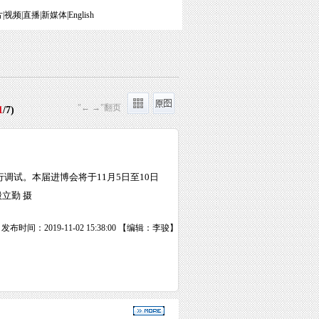
片
|
视频
|
直播
|
新媒体
|
English
"← →"翻页
1
/
7
)
调试。本届进博会将于11月5日至10日
立勤 摄
发布时间：2019-11-02 15:38:00 【编辑：李骏】