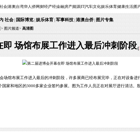
社会
|
港澳
|
台湾
|
华人
|
侨网
|
财经
|
产经
|
金融
|
房产
|
能源
|
IT
|
汽车
|
文化
|
娱乐
|
体育
|
健康
|
生活
|
图
内
社会
国际博览
娱乐体育
军事科技
港澳台侨
图片专集
·
|
|
|
|
|
页
>
图片频道>
高清图
在即 场馆布展工作进入最后冲刺阶段
(
览会场馆布展工作进入最后的冲刺阶段，许多展商已经布展完毕，正在对设备进行
多个国家和地区的3000多家企业签约参展。图为工作人员正在对展厅进行清洁。殷