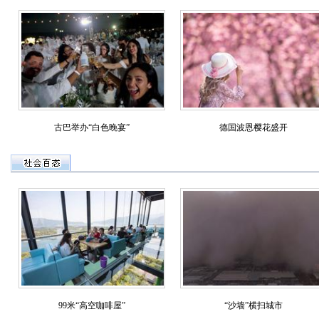
古巴举办“白色晚宴”
德国波恩樱花盛开
99米“高空咖啡屋”
“沙墙”横扫城市