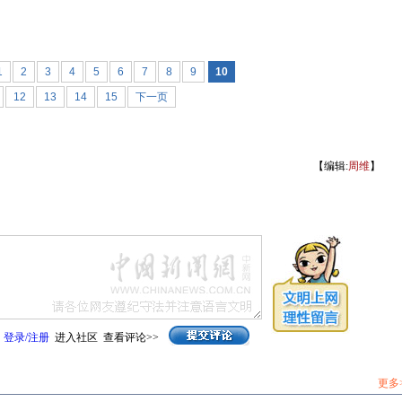
1
2
3
4
5
6
7
8
9
10
12
13
14
15
下一页
【编辑:
周维
】
登录
/
注册
进入社区
查看评论>>
更多