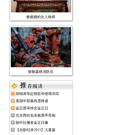
被催婚的女入殓师
致敬森林消防员
胡锦涛等赴朝驻华使馆吊唁
美国中部暴风雪肆虐
金正恩等悼念金正日
北京西站实名验票亭亮相
朝中社播发金正日像
【光影纪录2011】儿童篇