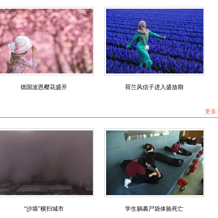
德国波恩樱花盛开
荷兰风信子进入盛放期
更多
“沙墙”横扫城市
学生躺裹尸袋体验死亡