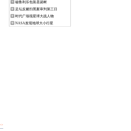
秘鲁利乐包装圣诞树
足坛反赌扫黑案审判第三日
时代广场现星球大战人物
NASA发现地球大小行星
>>