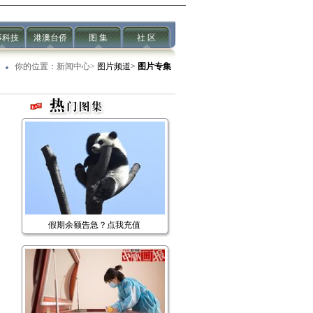
事科技
港澳台侨
图 集
社 区
你的位置：
新闻中心
>
图片频道>
图片专集
假期余额告急？点我充值