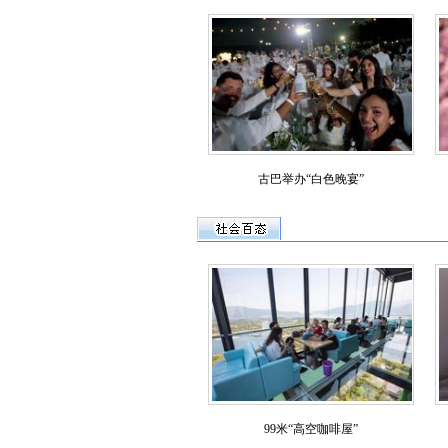
古巴举办“白色晚宴”
99米“高空咖啡屋”