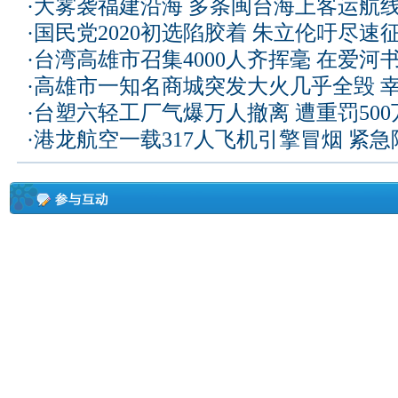
·
大雾袭福建沿海 多条闽台海上客运航
·
国民党2020初选陷胶着 朱立伦吁尽速
·
台湾高雄市召集4000人齐挥毫 在爱河
·
高雄市一知名商城突发大火几乎全毁 
·
台塑六轻工厂气爆万人撤离 遭重罚50
·
港龙航空一载317人飞机引擎冒烟 紧