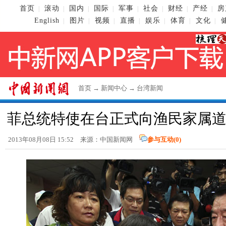
首页
滚动
国内
国际
军事
社会
财经
产经
房
|
|
|
|
|
|
|
|
English
图片
视频
直播
娱乐
体育
文化
|
|
|
|
|
|
|
首页
→
新闻中心
→
台湾新闻
菲总统特使在台正式向渔民家属道
2013年08月08日 15:52 来源：
中国新闻网
参与互动(
0
)