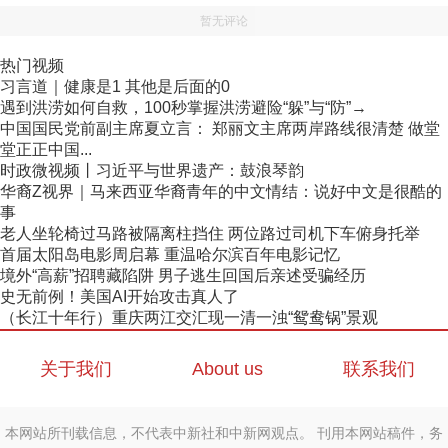
暂无评论
热门视频
习言道｜健康是1 其他是后面的0
遇到洪涝如何自救，100秒掌握洪涝避险“躲”与“防”→
中国国民党前副主席夏立言： 郑丽文主席两岸路线很清楚 做堂
堂正正中国...
时政微视频丨习近平与世界遗产：鼓浪琴韵
华裔Z视界｜马来西亚华裔青年的中文情结：说好中文是很酷的
事
老人坐轮椅过马路被隔离柱挡住 两位路过司机下车俯身托举
首届太阳岛电影周启幕 重温哈尔滨百年电影记忆
境外“高薪”招聘藏陷阱 男子逃生回国后亲述受骗经历
史无前例！美国AI开始攻击真人了
（长江十年行）重庆两江交汇现一清一浊“鸳鸯锅”景观
关于我们
About us
联系我们
本网站所刊载信息，不代表中新社和中新网观点。 刊用本网站稿件，务