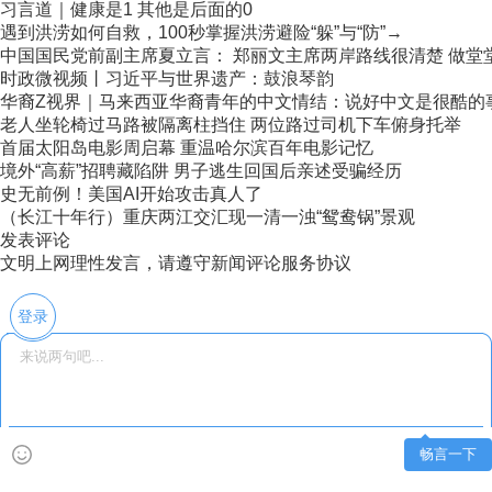
习言道｜健康是1 其他是后面的0
遇到洪涝如何自救，100秒掌握洪涝避险“躲”与“防”→
中国国民党前副主席夏立言： 郑丽文主席两岸路线很清楚 做堂堂正
时政微视频丨习近平与世界遗产：鼓浪琴韵
华裔Z视界｜马来西亚华裔青年的中文情结：说好中文是很酷的
老人坐轮椅过马路被隔离柱挡住 两位路过司机下车俯身托举
首届太阳岛电影周启幕 重温哈尔滨百年电影记忆
境外“高薪”招聘藏陷阱 男子逃生回国后亲述受骗经历
史无前例！美国AI开始攻击真人了
（长江十年行）重庆两江交汇现一清一浊“鸳鸯锅”景观
发表评论
文明上网理性发言，请遵守新闻评论服务协议
登录
畅言一下