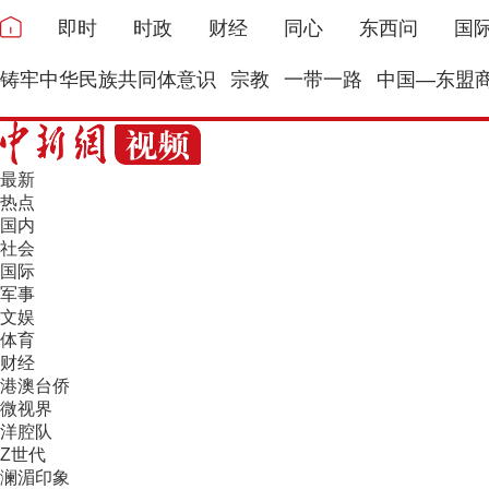
即时
时政
财经
同心
东西问
国
铸牢中华民族共同体意识
宗教
一带一路
中国—东盟
最新
热点
国内
社会
国际
军事
文娱
体育
财经
港澳台侨
微视界
洋腔队
Z世代
澜湄印象