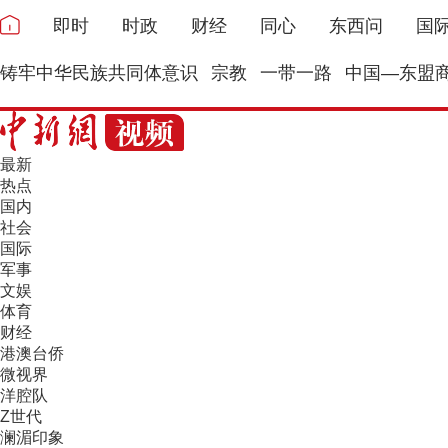
即时
时政
财经
同心
东西问
国
铸牢中华民族共同体意识
宗教
一带一路
中国—东盟
最新
热点
国内
社会
国际
军事
文娱
体育
财经
港澳台侨
微视界
洋腔队
Z世代
澜湄印象