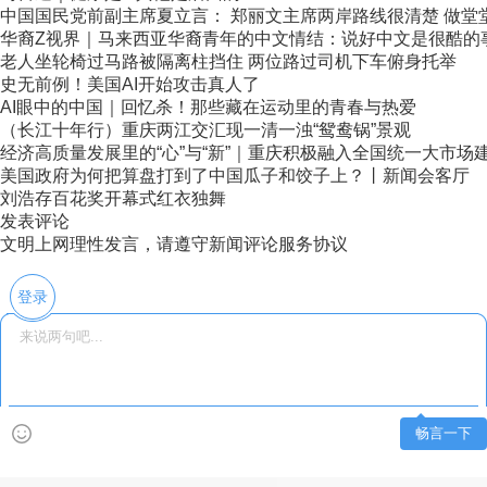
中国国民党前副主席夏立言： 郑丽文主席两岸路线很清楚 做堂堂正
华裔Z视界｜马来西亚华裔青年的中文情结：说好中文是很酷的
老人坐轮椅过马路被隔离柱挡住 两位路过司机下车俯身托举
史无前例！美国AI开始攻击真人了
AI眼中的中国｜回忆杀！那些藏在运动里的青春与热爱
（长江十年行）重庆两江交汇现一清一浊“鸳鸯锅”景观
经济高质量发展里的“心”与“新”｜重庆积极融入全国统一大市场
美国政府为何把算盘打到了中国瓜子和饺子上？丨新闻会客厅
刘浩存百花奖开幕式红衣独舞
发表评论
文明上网理性发言，请遵守新闻评论服务协议
登录
畅言一下