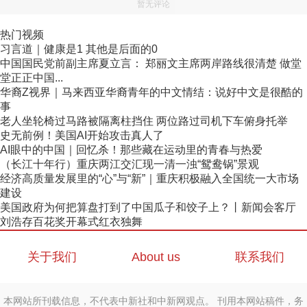
暂无评论
热门视频
习言道｜健康是1 其他是后面的0
中国国民党前副主席夏立言： 郑丽文主席两岸路线很清楚 做堂
堂正正中国...
华裔Z视界｜马来西亚华裔青年的中文情结：说好中文是很酷的
事
老人坐轮椅过马路被隔离柱挡住 两位路过司机下车俯身托举
史无前例！美国AI开始攻击真人了
AI眼中的中国｜回忆杀！那些藏在运动里的青春与热爱
（长江十年行）重庆两江交汇现一清一浊“鸳鸯锅”景观
经济高质量发展里的“心”与“新”｜重庆积极融入全国统一大市场
建设
美国政府为何把算盘打到了中国瓜子和饺子上？丨新闻会客厅
刘浩存百花奖开幕式红衣独舞
关于我们
About us
联系我们
本网站所刊载信息，不代表中新社和中新网观点。 刊用本网站稿件，务