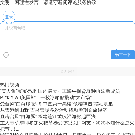
文明上网理性发言，请遵守新闻评论服务协议
登录
畅言一下
暂无评论
热门视频
“美人鱼”宝宝亮相 国内最大西非海牛保育群种再添新成员
Pick Yiwu英国站：一枚冰箱贴撬动“大市场”
受台风“白海豚”影响 中国第一高楼“镇楼神器”摆动明显
从雪道到山野 吉林雪场多彩活动撬动暑期文旅经济
直击台风“白海豚” 福建连江黄岐沿海掀起巨浪
主人带萨摩耶参加火把节秒变“灰太狼” 网友：狗狗不知什么是火
把节 只...