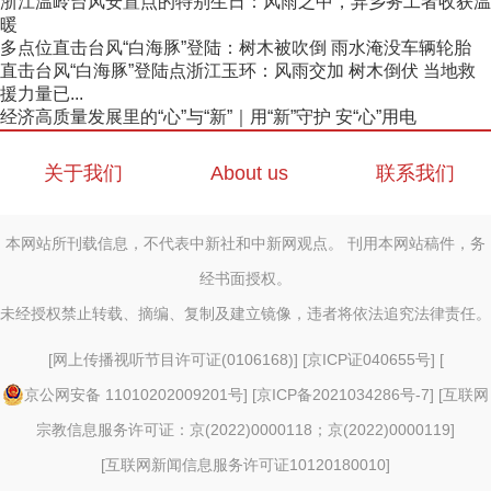
浙江温岭台风安置点的特别生日：风雨之中，异乡务工者收获温
暖
多点位直击台风“白海豚”登陆：树木被吹倒 雨水淹没车辆轮胎
直击台风“白海豚”登陆点浙江玉环：风雨交加 树木倒伏 当地救
援力量已...
经济高质量发展里的“心”与“新”｜用“新”守护 安“心”用电
关于我们
About us
联系我们
本网站所刊载信息，不代表中新社和中新网观点。 刊用本网站稿件，务
经书面授权。
未经授权禁止转载、摘编、复制及建立镜像，违者将依法追究法律责任。
[
网上传播视听节目许可证(0106168)
] [
京ICP证040655号
] [
京公网安备 11010202009201号
] [
京ICP备2021034286号-7
] [
互联网
宗教信息服务许可证：京(2022)0000118；京(2022)0000119
]
[
互联网新闻信息服务许可证10120180010
]