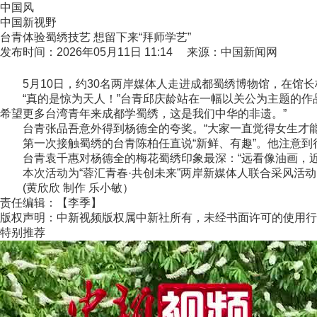
中国风
中国新视野
台青体验蜀绣技艺 想留下来“拜师学艺”
发布时间：2026年05月11日 11:14 来源：中国新闻网
5月10日，约30名两岸媒体人走进成都蜀绣博物馆，在馆长
“真的是惊为天人！”台青邱庆龄站在一幅以关公为主题的作品
希望更多台湾青年来成都学蜀绣，这是我们中华的非遗。”
台青张品吾意外得到杨德全的夸奖。“大家一直觉得女生才能把
第一次接触蜀绣的台青陈柏任直说“新鲜、有趣”。他注意到很
台青袁千惠对杨德全的梅花蜀绣印象最深：“远看像油画，近
本次活动为“蓉汇青春·共创未来”两岸新媒体人联合采风活动
(黄欣欣 制作 乐小敏）
责任编辑：【李季】
版权声明：中新视频版权属中新社所有，未经书面许可的使用行
特别推荐