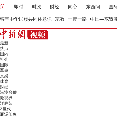
即时
时政
财经
同心
东西问
国
铸牢中华民族共同体意识
宗教
一带一路
中国—东盟
最新
热点
国内
社会
国际
军事
文娱
体育
财经
港澳台侨
微视界
洋腔队
Z世代
澜湄印象