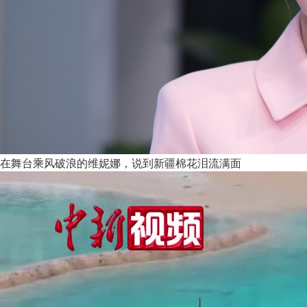
在舞台乘风破浪的维妮娜，说到新疆棉花泪流满面