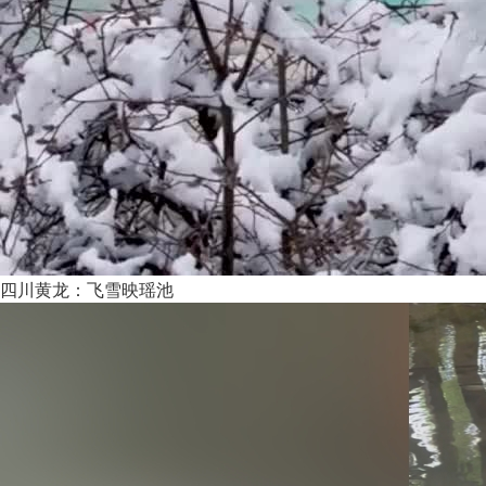
四川黄龙：飞雪映瑶池