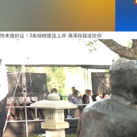
快来接好运！3条锦鲤接连上岸 满满祝福送给你