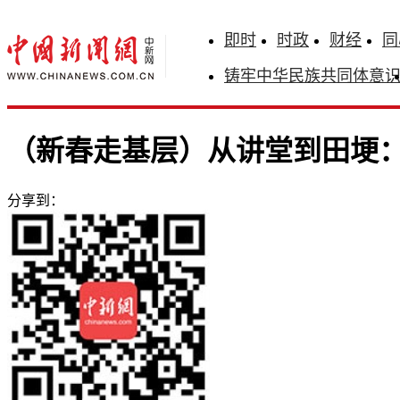
即时
时政
财经
同
铸牢中华民族共同体意
（新春走基层）从讲堂到田埂：
分享到：