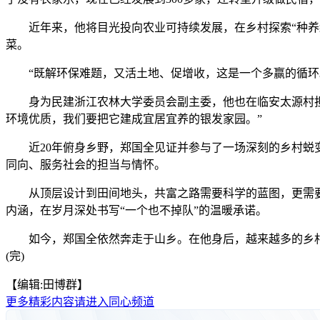
近年来，他将目光投向农业可持续发展，在乡村探索“种养结
菜。
“既解环保难题，又活土地、促增收，这是一个多赢的循环。”据
身为民建浙江农林大学委员会副主委，他也在临安太源村担任
环境优质，我们要把它建成宜居宜养的银发家园。”
近20年俯身乡野，郑国全见证并参与了一场深刻的乡村蜕变
同向、服务社会的担当与情怀。
从顶层设计到田间地头，共富之路需要科学的蓝图，更需要无
内涵，在岁月深处书写“一个也不掉队”的温暖承诺。
如今，郑国全依然奔走于山乡。在他身后，越来越多的乡村
(完)
【编辑:田博群】
更多精彩内容请进入同心频道