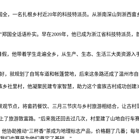
，一名扎根乡村近20年的科技特派员。从浙南深山到浙西畲
”郑国全话语朴实。早在2009年，他已成为浙江省科技特派员
假，他带着学生走遍全乡，从生产、生态、生活三大类资源入手
，就规划了自驾车道和帐篷营地，后来这条路还成了温州市自
社里村，他凝聚民建专家智慧，助力这个畲族古村成功创建3A
节点，将畲药餐饮、三月三节庆与乡村旅游相结合，让古村落
了旅游致富路。“后来我还回去过几次，村里建了山地自行车赛
协助推动“三杯香”茶成为地理标志产品，价格翻了几番；每年举
，我们也算是为他们奠定了基础。”