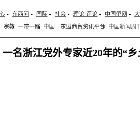
心
东西问
国际
社会
理论·评论
中国侨网
大
识
宗教
一带一路
中国—东盟商贸资讯平台
中国新闻周
一名浙江党外专家近20年的“乡