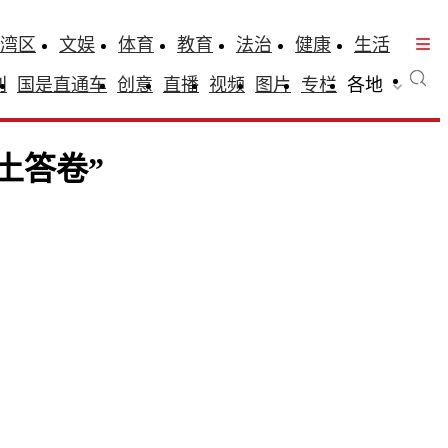
湾区
文娱
体育
教育
法治
健康
生活
刊
国是直通车
创意
直播
视频
图片
专栏
各地
土答卷”