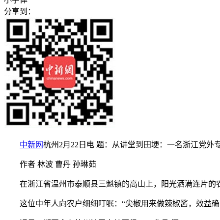
分享到：
中新网
杭州2月22日电 题：从讲堂到田埂：一名浙江党外专
作者 林波 曹丹 孙琳茹
在浙江省温州市泰顺县三魁镇的高山上，阳光洒满连片的农
这位中年人向农户细细叮嘱：“尖椒用来做辣椒酱，效益确实