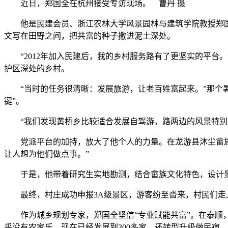
近日，郑国全在杭州接受专访现场。 曹丹 摄
他是民建会员、浙江农林大学风景园林与建筑学院教授郑国全
文写在田野之间，把共富的种子撒进泥土深处。
“2012年加入民建后，我的乡村服务路有了更坚实的平台。
护区深处的乡村。
“当时的任务很清晰：发展旅游，让老百姓富起来。”那个暑
键”。
“我们发现黄桥乡比较适合发展自驾游，路两边的风景特别好
党派平台的加持，放大了他个人的力量。在龙游县沐尘畲族乡
让人想为他们做点事。”
于是，他带着研究生实地勘测，结合畲族文化特色，设计景观
最终，村庄成功申报3A级景区，游客纷至沓来，村民们走上
作为城乡规划专家，郑国全坚信“专业赋能共富”。在泰顺，他
乎没有农家乐，现在已经发展到300多家，还转型升级做民宿