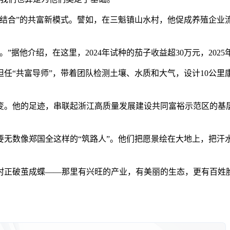
合”的共富新模式。譬如，在三魁镇山水村，他促成养殖企业
他介绍，在这里，2024年试种的茄子收益超30万元，202
“共富导师”，带着团队检测土壤、水质和大气，设计10公里
。他的足迹，串联起浙江高质量发展建设共同富裕示范区的基
数像郑国全这样的“筑路人”。他们把愿景绘在大地上，把汗水
正破茧成蝶——那里有兴旺的产业，有美丽的生态，更有百姓脸