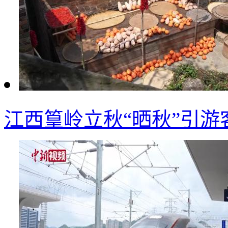
江西篁岭立秋“晒秋”引游