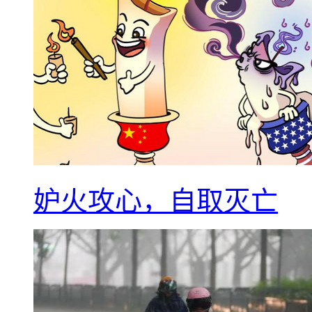
妒火攻心，自取灭亡