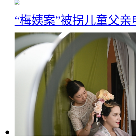
“梅姨案”被拐儿童父