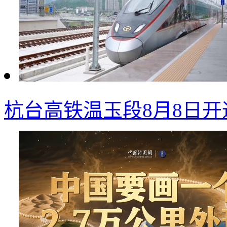
杭台高铁温玉段8月8日开