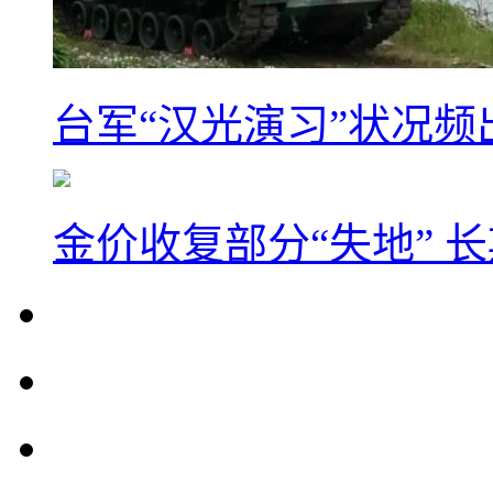
台军“汉光演习”状况频
金价收复部分“失地” 