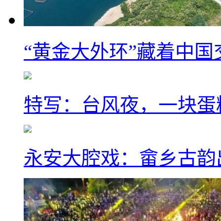
“黄金大外环”藏着中
特写：台风夜，一块蛋
永安大腔戏：畲乡古韵