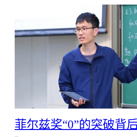
菲尔兹奖“0”的突破背