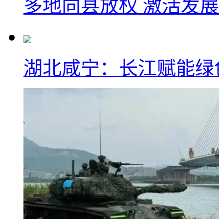
多地向县放权 激活发
湖北咸宁：长江赋能绿